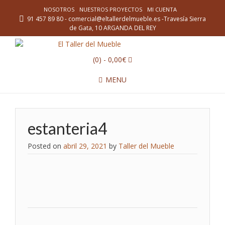
NOSOTROS
NUESTROS PROYECTOS
MI CUENTA
91 457 89 80 - comercial@eltallerdelmueble.es -Travesía Sierra
de Gata, 10 ARGANDA DEL REY
(0)
- 0,00€
MENU
estanteria4
Posted on
abril 29, 2021
by
Taller del Mueble