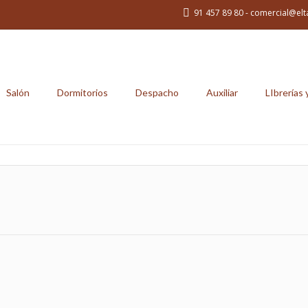
91 457 89 80 - comercial@elt
Salón
Dormitorios
Despacho
Auxiliar
LIbrerías 