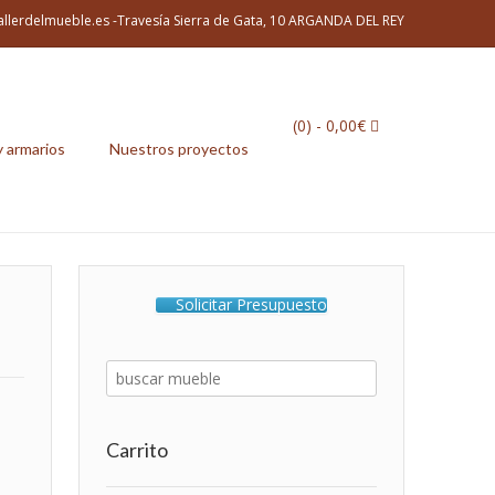
allerdelmueble.es -Travesía Sierra de Gata, 10 ARGANDA DEL REY
(0)
- 0,00€
y armarios
Nuestros proyectos
Solicitar Presupuesto
Carrito