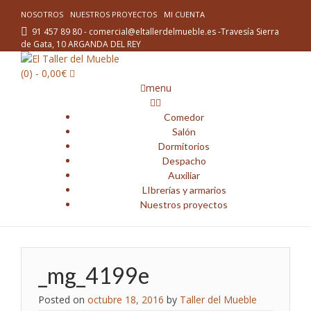
NOSOTROS
NUESTROS PROYECTOS
MI CUENTA
91 457 89 80 - comercial@eltallerdelmueble.es -Travesía Sierra
de Gata, 10 ARGANDA DEL REY
(0)
- 0,00€
menu
Comedor
Salón
Dormitorios
Despacho
Auxiliar
LIbrerías y armarios
Nuestros proyectos
_mg_4199e
Posted on
octubre 18, 2016
by
Taller del Mueble