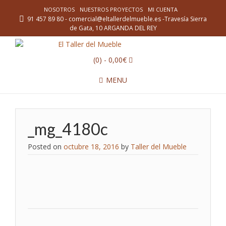
NOSOTROS
NUESTROS PROYECTOS
MI CUENTA
91 457 89 80 - comercial@eltallerdelmueble.es -Travesía Sierra
de Gata, 10 ARGANDA DEL REY
(0)
- 0,00€
MENU
_mg_4180c
Posted on
octubre 18, 2016
by
Taller del Mueble