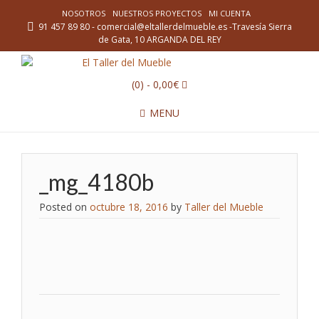
NOSOTROS
NUESTROS PROYECTOS
MI CUENTA
91 457 89 80 - comercial@eltallerdelmueble.es -Travesía Sierra
de Gata, 10 ARGANDA DEL REY
(0)
- 0,00€
MENU
_mg_4180b
Posted on
octubre 18, 2016
by
Taller del Mueble