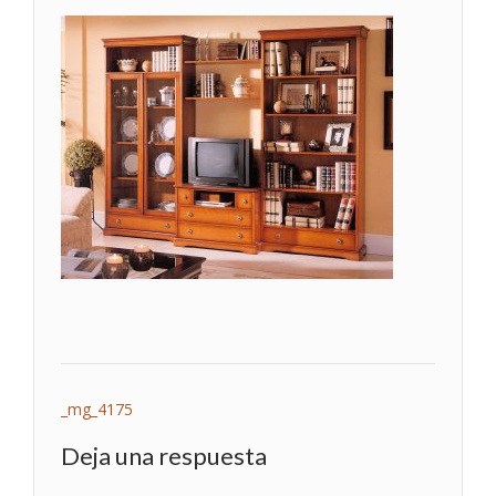
Navegación
_mg_4175
de
Deja una respuesta
entradas