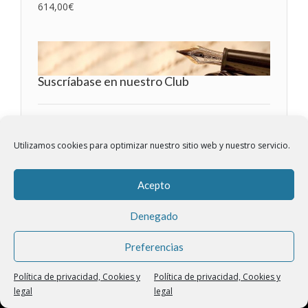
614,00
€
Suscríabase en nuestro Club
Utilizamos cookies para optimizar nuestro sitio web y nuestro servicio.
© El Taller del Mueble 2022
Acepto
INICIO
SALÓN
DESPACHO
MUEBLES DE COMEDOR
DORMITORIOS
MUEBLE AUXILIAR
LIBRERÍAS Y ARMARIOS
Denegado
NUESTROS PROYECTOS
PRIVACIDAD Y LEGAL
NOSOTROS
CONTACTO
Preferencias
ENCUENTRA LA ESENCIA DE LA ELEGANCIA EN EL TALLER DEL MUEBLE,
TU TALLER DE MUEBLES CLÁSICOS EN MADRID
VENTA DE MUEBLES A MEDIDA EN MADRID
Política de privacidad, Cookies y
Política de privacidad, Cookies y
legal
legal