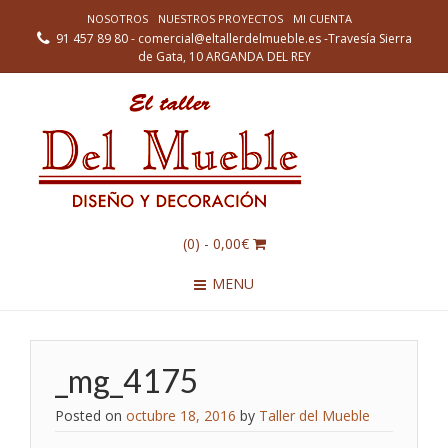
NOSOTROS
NUESTROS PROYECTOS
MI CUENTA
91 457 89 80 - comercial@eltallerdelmueble.es -Travesía Sierra
de Gata, 10 ARGANDA DEL REY
(0)
- 0,00€
MENU
_mg_4175
Posted on
octubre 18, 2016
by
Taller del Mueble