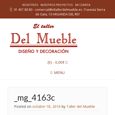
NOSOTROS
NUESTROS PROYECTOS
MI CUENTA
91 457 89 80 - comercial@eltallerdelmueble.es -Travesía Sierra
de Gata, 10 ARGANDA DEL REY
(0)
- 0,00€
MENU
_mg_4163c
Posted on
octubre 18, 2016
by
Taller del Mueble