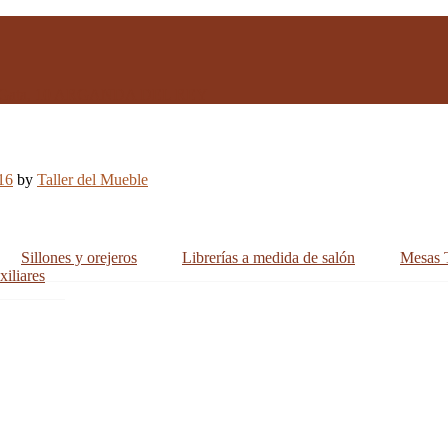
ra de Gata, 10 ARGANDA DEL REY
16
by
Taller del Mueble
Sillones y orejeros
Librerías a medida de salón
Mesas 
iliares