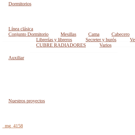
Dormitorios
Línea clásica
Conjunto Dormitorio
Mesillas
Cama
Cabecero
Librerías y libreros
Secreter y burós
Ve
CUBRE RADIADORES
Varios
Auxiliar
Nuestros proyectos
_mg_4158