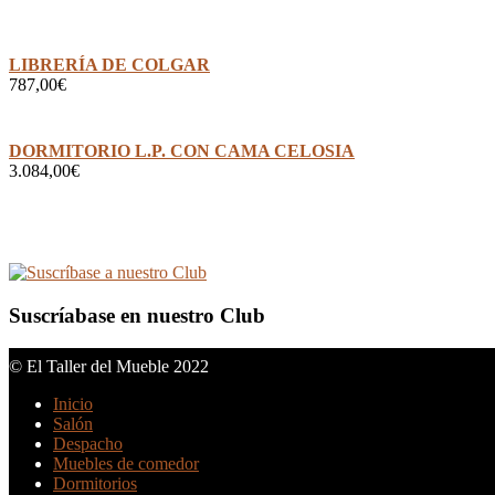
LIBRERÍA DE COLGAR
787,00
€
DORMITORIO L.P. CON CAMA CELOSIA
3.084,00
€
Suscríabase en nuestro Club
© El Taller del Mueble 2022
Inicio
Salón
Despacho
Muebles de comedor
Dormitorios