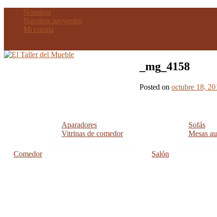
Nosotros
Nuestros proyectos
Mi cuenta
91 457 89 80 - comercial@eltallerdelmueble.es -Travesía Sier
_mg_4158
Posted on
octubre 18, 20
Navegación
Aparadores
Sofás
de
Vitrinas de comedor
Mesas aux
entradas
Comedor
Salón