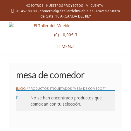
NOSOTROS
NUESTROS PROYECTOS
MI CUENTA
91 457 89 80 - comercial@eltallerdelmueble.es -Travesía Sierra
de Gata, 10 ARGANDA DEL REY
(0)
- 0,00€
MENU
mesa de comedor
INICIO
/ PRODUCTOS ETIQUETADOS “MESA DE COMEDOR”
No se han encontrado productos que
coincidan con tu selección.