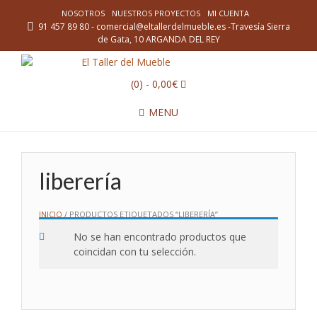
NOSOTROS
NUESTROS PROYECTOS
MI CUENTA
91 457 89 80 - comercial@eltallerdelmueble.es -Travesía Sierra
de Gata, 10 ARGANDA DEL REY
(0)
- 0,00€
MENU
liberería
INICIO
/ PRODUCTOS ETIQUETADOS “LIBERERÍA”
No se han encontrado productos que
coincidan con tu selección.