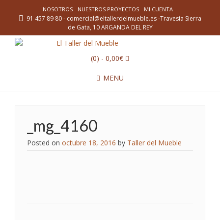
NOSOTROS
NUESTROS PROYECTOS
MI CUENTA
91 457 89 80 - comercial@eltallerdelmueble.es -Travesía Sierra
de Gata, 10 ARGANDA DEL REY
(0)
- 0,00€
MENU
_mg_4160
Posted on
octubre 18, 2016
by
Taller del Mueble