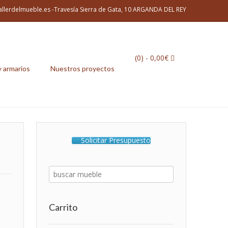
allerdelmueble.es -Travesía Sierra de Gata, 10 ARGANDA DEL REY
(0)
- 0,00€
y armarios
Nuestros proyectos
Solicitar Presupuesto
Carrito