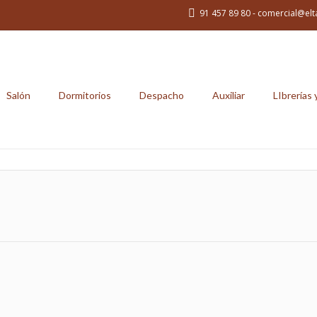
91 457 89 80 - comercial@elt
Salón
Dormitorios
Despacho
Auxiliar
LIbrerías 